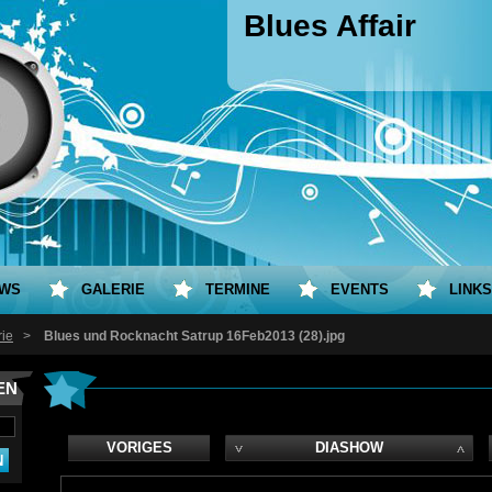
Blues Affair
WS
GALERIE
TERMINE
EVENTS
LINKS
rie
>
Blues und Rocknacht Satrup 16Feb2013 (28).jpg
EN
VORIGES
DIASHOW