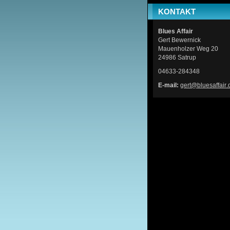
KONTAKT
Blues Affair
Gert Bewernick
Mauenholzer Weg 20
24986 Satrup
04633-284348
E-mail:
gert@blu
esaffair
.